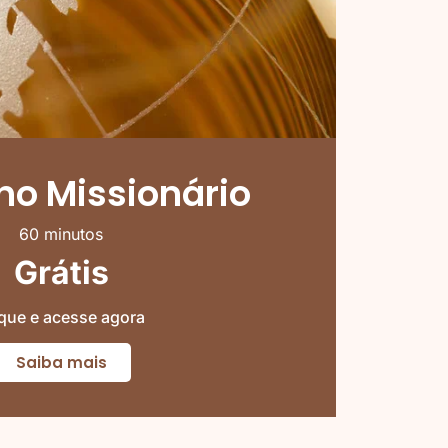
ho Missionário
60 minutos
Grátis
ique e acesse agora
Saiba mais