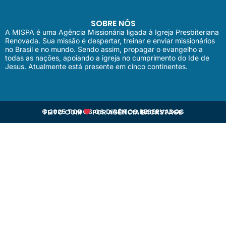
SOBRE NÓS
A MISPA é uma Agência Missionária ligada à Igreja Presbiteriana
Renovada. Sua missão é despertar, treinar e enviar missionários
no Brasil e no mundo. Sendo assim, propagar o evangelho a
todas as nações, apoiando a igreja no cumprimento do Ide de
Jesus. Atualmente está presente em cinco continentes.
© 2025 TODOS OS DIREITOS RESERVADOS
FEITO COM
POR
AGÊNCIA BACKSTAGE